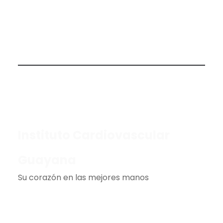
LA EVALUACIÓN CARDIOVASCULAR
PREOPERATORIA
Instituto Cardiovascular
Guayana
Su corazón en las mejores manos
Registro en el boletín